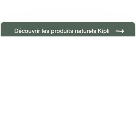
ARTICLE LE PLUS RÉCENT
Évasion totale chez Delphine et
Jonathan
ARTICLE LE PLUS ANCIEN
Plutôt couettes à part ou technique
du burrito ?
S’inscrire à notre newsletter